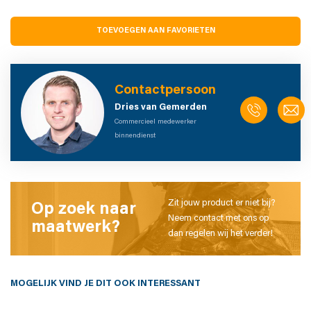
TOEVOEGEN AAN FAVORIETEN
Contactpersoon
Dries van Gemerden
Commercieel medewerker
binnendienst
Zit jouw product er niet bij?
Op zoek naar
Neem contact met ons op
maatwerk?
dan regelen wij het verder!
MOGELIJK VIND JE DIT OOK INTERESSANT