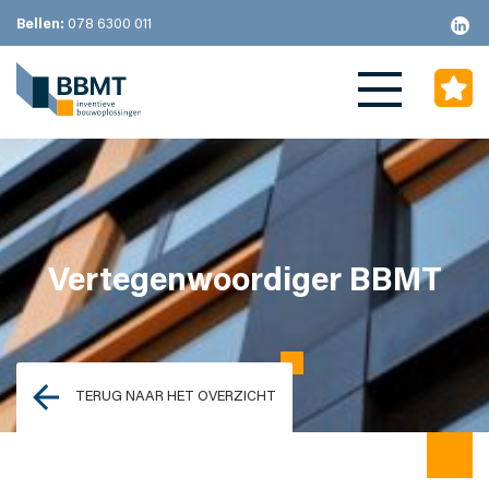
Bellen:
078 6300 011
Vertegenwoordiger BBMT
TERUG NAAR HET OVERZICHT