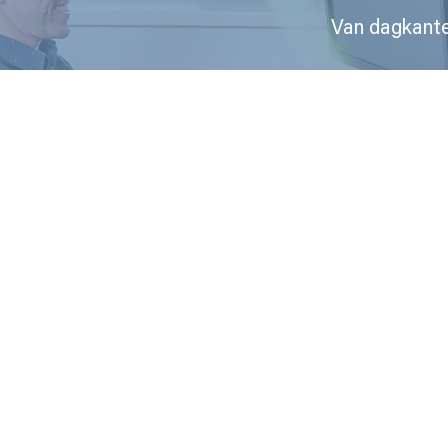
Van dagkante
BBMT inventieve bouwoplossingen
Sedumweg 15B
3343 LL Hendrik-Ido-Ambacht