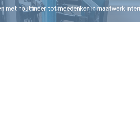
n met houtfineer tot meedenken in maatwerk interi
NEEM CONTACT MET ONS OP
Direct naar
Heeft u een vraag?
Wij maken impact
Bel Ons
Projecten
078 6300 011
Werken bij
Mail ons
Contact
info@bbmt.nl