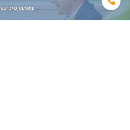
eurprojecten.
Informatie
Vacature vertegenwoordiger BBMT
Vacature commercieel medewerker binnendienst