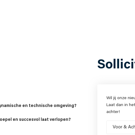
Sollic
Wil jij onze n
Laat dan in he
n dynamische en technische omgeving?
achter!
oepel en succesvol laat verlopen?
Voor
&