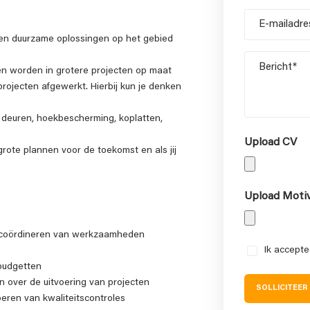
Achternaam
E-
mailadres
en duurzame oplossingen op het gebied
Bericht
en worden in grotere projecten op maat
ojecten afgewerkt. Hierbij kun je denken
 deuren, hoekbescherming, koplatten,
Upload CV
grote plannen voor de toekomst en als jij
Upload Motiv
coördineren van werkzaamheden
Instemming
Ik accepte
budgetten
 over de uitvoering van projecten
SOLLICITEER
eren van kwaliteitscontroles