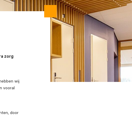
ra zorg
 hebben wij
n vooral
nten, door