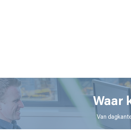
Waar k
Van dagkante