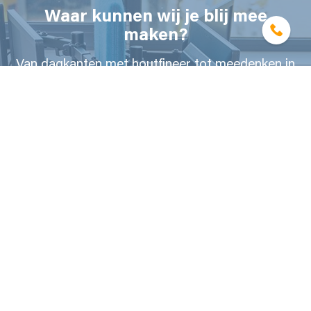
Waar kunnen wij je blij mee
maken?
Van dagkanten met houtfineer tot meedenken in
maatwerk interieurprojecten.
NEEM CONTACT MET ONS OP
BBMT inventieve bouwoplossingen
Sedumweg 15B
3343 LL Hendrik-Ido-Ambacht